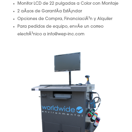
Monitor LCD de 22 pulgadas a Color con Montaje
2 aÃ±os de GarantÃ­a EstÃ¡ndar
Opciones de Compra, FinanciaciÃ³n y Alquiler
Para pedidos de equipo, envÃ­e un correo
electrÃ³nico a info@wep-inc.com